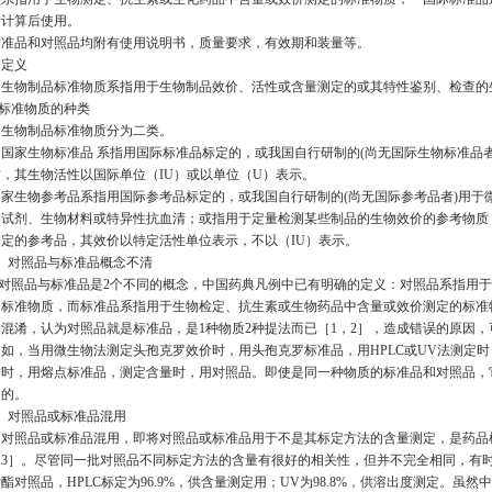
行计算后使用。
标准品和对照品均附有使用说明书，质量要求，有效期和装量等。
 定义
生物制品标准物质系指用于生物制品效价、活性或含量测定的或其特性鉴别、检查的
 标准物质的种类
生物制品标准物质分为二类。
国家生物标准品 系指用国际标准品标定的，或我国自行研制的(尚无国际生物标准品
质，其生物活性以国际单位（IU）或以单位（U）表示。
国家生物参考品系指用国际参考品标定的，或我国自行研制的(尚无国际参考品者)用于微
物试剂、生物材料或特异性抗血清；或指用于定量检测某些制品的生物效价的参考物质
测定的参考品，其效价以特定活性单位表示，不以（IU）表示。
1 对照品与标准品概念不清
对照品与标准品是2个不同的概念，中国药典凡例中已有明确的定义：对照品系指用于
的标准物质，而标准品系指用于生物检定、抗生素或生物药品中含量或效价测定的标准物
念混淆，认为对照品就是标准品，是1种物质2种提法而已［1，2］，造成错误的原因
例如，当用微生物法测定头孢克罗效价时，用头孢克罗标准品，用HPLC或UV法测定
质时，用熔点标准品，测定含量时，用对照品。即使是同一种物质的标准品和对照品，
同的。
2 对照品或标准品混用
对照品或标准品混用，即将对照品或标准品用于不是其标定方法的含量测定，是药品
［3］。尽管同一批对照品不同标定方法的含量有很好的相关性，但并不完全相同，有时差
酯对照品，HPLC标定为96.9%，供含量测定用；UV为98.8%，供溶出度测定。