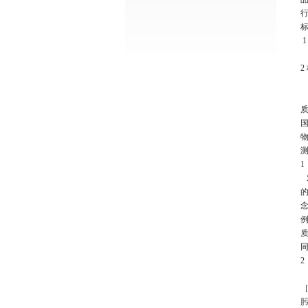
1
2
肟