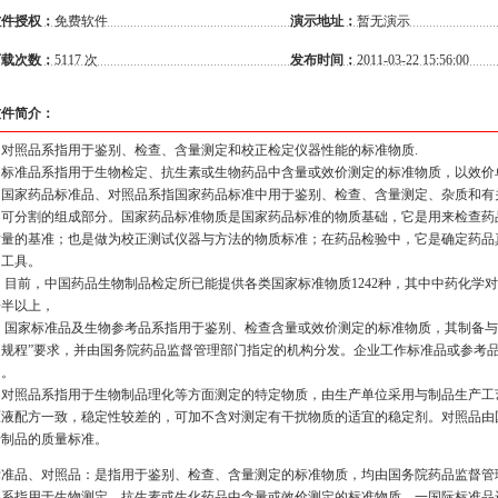
软件授权：
免费软件
演示地址：
暂无演示
下载次数：
5117 次
发布时间：
2011-03-22 15:56:00
软件简介：
对照品系指用于鉴别、检查、含量测定和校正检定仪器性能的标准物质.
标准品系指用于生物检定、抗生素或生物药品中含量或效价测定的标准物质，以效价单
国家药品标准品、对照品系指国家药品标准中用于鉴别、检查、含量测定、杂质和有
不可分割的组成部分。国家药品标准物质是国家药品标准的物质基础，它是用来检查药
质量的基准；也是做为校正测试仪器与方法的物质标准；在药品检验中，它是确定药品
的工具。
目前，中国药品生物制品检定所已能提供各类国家标准物质1242种，其中中药化学对照
一半以上，
国家标准品及生物参考品系指用于鉴别、检查含量或效价测定的标准物质，其制备与
定规程”要求，并由国务院药品监督管理部门指定的机构分发。企业工作标准品或参考
用。
对照品系指用于生物制品理化等方面测定的特定物质，由生产单位采用与制品生产工
原液配方一致，稳定性较差的，可加不含对测定有干扰物质的适宜的稳定剂。对照品由
于制品的质量标准。
标准品、对照品：是指用于鉴别、检查、含量测定的标准物质，均由国务院药品监督管
品系指用于生物测定、抗生素或生化药品中含量或效价测定的标准物质，一国际标准品