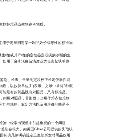
生物标准品或生物参考物质。
者)用于定量测定某一制品效价或毒性的标准物
生物(或其产物)的定性鉴定或疾病诊断的生
，如用于麻疹活疫苗滴度或类毒素絮状单位
鉴别、检查、含量测定和校正检定仪器性能
质，以效价单位(U)表示。文献中常将2种概
，可能是有的药品既有对照品，又有标准品。
时，则用对照品；非那西丁当用作熔点校准物
它们的规格、标定方法以及用途都可能是不
检验中经常出现但未引起重视的一个问题
别会很大。如英国Glaxo公司提供的头孢呋
虽然中国药典凡例明确规定卫生部所发对照品仅用