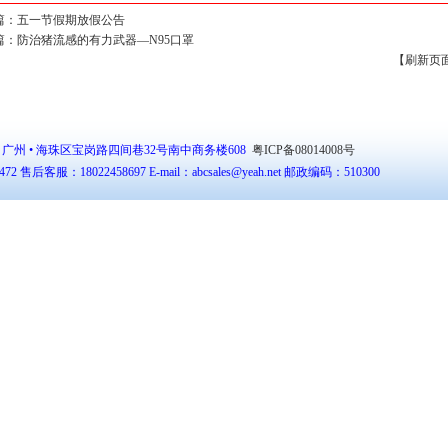
篇：
五一节假期放假公告
篇：
防治猪流感的有力武器—N95口罩
【刷新页
• 广州 • 海珠区宝岗路四间巷32号南中商务楼608
粤ICP备08014008号
2 售后客服：18022458697 E-mail：abcsales@yeah.net 邮政编码：510300